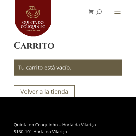
Carrito
Tu carrito está vacío.
Volver a la tienda
Quinta do Couquinho – Horta da Vilariça
5160-101 Horta da Vilariça