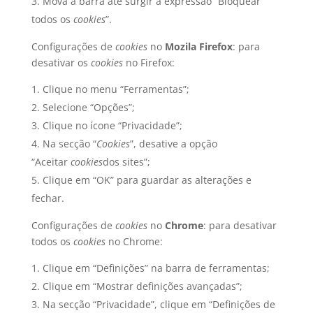
Mova a barra até surgir a expressão “Bloquear
todos os
cookies
”.
Configurações de
cookies
no
Mozila Firefox
: para
desativar os
cookies
no Firefox:
Clique no menu “Ferramentas”;
Selecione “Opções”;
Clique no ícone “Privacidade”;
Na secção “
Cookies
”, desative a opção
“Aceitar
cookies
dos sites”;
Clique em “OK” para guardar as alterações e
fechar.
Configurações de
cookies
no
Chrome
: para desativar
todos os
cookies
no Chrome:
Clique em “Definições” na barra de ferramentas;
Clique em “Mostrar definições avançadas”;
Na secção “Privacidade”, clique em “Definições de