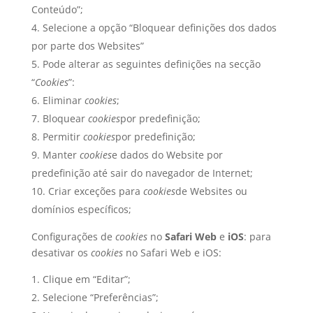
Conteúdo”;
Selecione a opção “Bloquear definições dos dados
por parte dos Websites”
Pode alterar as seguintes definições na secção
“
Cookies
”:
Eliminar
cookies
;
Bloquear
cookies
por predefinição;
Permitir
cookies
por predefinição;
Manter
cookies
e dados do Website por
predefinição até sair do navegador de Internet;
Criar exceções para
cookies
de Websites ou
domínios específicos;
Configurações de
cookies
no
Safari Web
e
iOS
: para
desativar os
cookies
no Safari Web e iOS:
Clique em “Editar”;
Selecione “Preferências”;