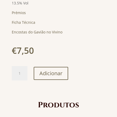
13.5% Vol
Prémios
Ficha Técnica
Encostas do Gavião no Vivino
€
7,50
Quantidade
Adicionar
de
Encostas
do
Gavião
75cl
Produtos