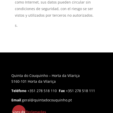
como Internet, sus datos pueden circular sin
condiciones de seguridad, con el riesgo se ser
vistos y utilizados por terceros no autorizados.
s.
Quinta do Couquinho – Horta da Vilariça
5160-101 Horta da Vilariça
Teléfono
+351 278 518 110
Fax
+351 278 518 111
Email
geral@quintadocouquinho.pt